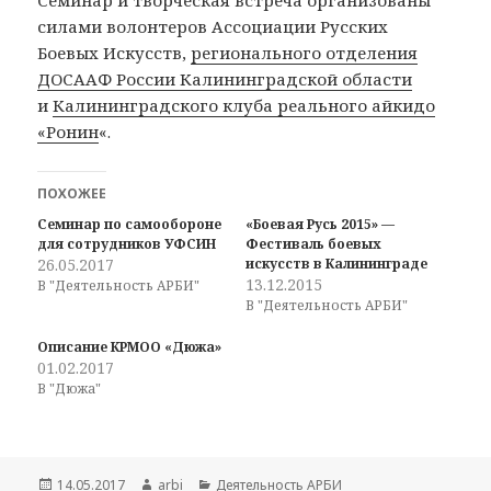
Семинар и творческая встреча организованы
силами волонтеров Ассоциации Русских
Боевых Искусств,
регионального отделения
ДОСААФ России Калининградской области
и
Калининградского клуба реального айкидо
«Ронин
«.
ПОХОЖЕЕ
Семинар по самообороне
«Боевая Русь 2015» —
для сотрудников УФСИН
Фестиваль боевых
26.05.2017
искусств в Калининграде
13.12.2015
В "Деятельность АРБИ"
В "Деятельность АРБИ"
Описание КРМОО «Дюжа»
01.02.2017
В "Дюжа"
Опубликовано
Автор
Рубрики
14.05.2017
arbi
Деятельность АРБИ