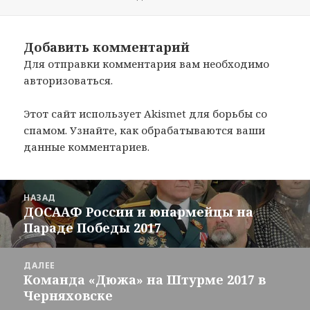
Добавить комментарий
Для отправки комментария вам необходимо
авторизоваться
.
Этот сайт использует Akismet для борьбы со
спамом.
Узнайте, как обрабатываются ваши
данные комментариев
.
Навигация
НАЗАД
по
ДОСААФ России и юнармейцы на
Предыдущая
записям
Параде Победы 2017
запись:
ДАЛЕЕ
Команда «Дюжа» на Штурме 2017 в
Следующая
Черняховске
запись: