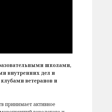
образовательными школами,
ми внутренних дел и
клубами ветеранов и
тв принимает активное
 мероприятий городского и