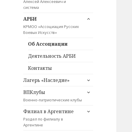
Алексей Алексеевич и
меню
система
раскрыть
АРБИ
дочернее
КРМОО «Ассоциация Русских
меню
Боевых Искусств»
Об Ассоциации
Деятельность АРБИ
Контакты
раскрыть
Лагерь «Наследие»
дочернее
раскрыть
меню
ВПКлубы
дочернее
Военно-патриотические клубы
меню
раскрыть
Филиал в Аргентине
дочернее
Раздел по филиалу в
меню
Аргентине