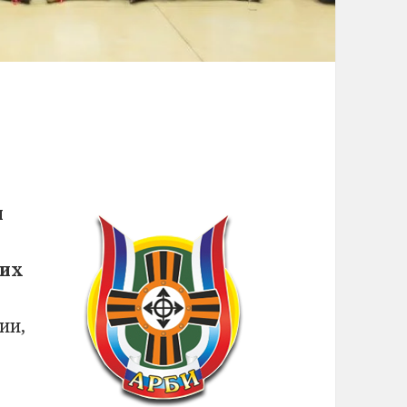
я
ких
ии,